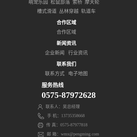
萌宠乐园
松鼠部落
索桥
摩天轮
槽式滑道
丛林穿越
轨道车
合作区域
合作区域
新闻资讯
企业新闻
行业资讯
联系我们
联系方式
电子地图
服务热线
0575-87972628
联系人：吴总经理
手 机：13735358668
传 真：0575-87977818
邮 箱：wmx@pengming.com