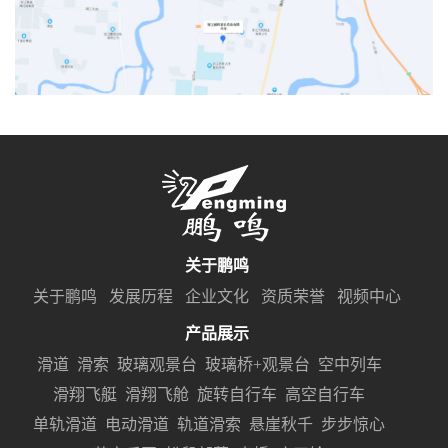
关于鹏鸣
关于鹏鸣
发展历程
企业文化
资质荣誉
视频中心
产品展示
滑道
滑索
玻璃观景台
玻璃桥+观景台
空中列车
滑翔飞艇
滑翔飞舱
旋转自行车
高空自行车
单轨滑道
电动滑道
轨道滑索
悬崖秋千
步步惊心