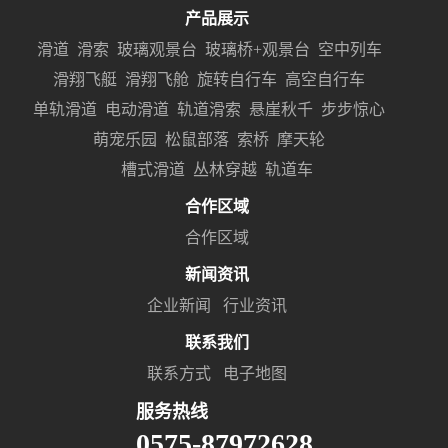
产品展示
滑道
滑索
玻璃观景台
玻璃桥+观景台
空中列车
滑翔飞艇
滑翔飞舱
旋转自行车
高空自行车
单轨滑道
电动滑道
轨道滑索
悬崖秋千
步步惊心
萌宠乐园
松鼠部落
索桥
摩天轮
槽式滑道
丛林穿越
轨道车
合作区域
合作区域
新闻资讯
企业新闻
行业资讯
联系我们
联系方式
电子地图
服务热线
0575-87972628