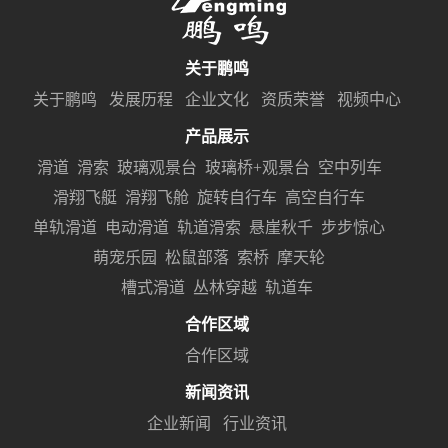
关于鹏鸣
关于鹏鸣
发展历程
企业文化
资质荣誉
视频中心
产品展示
滑道
滑索
玻璃观景台
玻璃桥+观景台
空中列车
滑翔飞艇
滑翔飞舱
旋转自行车
高空自行车
单轨滑道
电动滑道
轨道滑索
悬崖秋千
步步惊心
萌宠乐园
松鼠部落
索桥
摩天轮
槽式滑道
丛林穿越
轨道车
合作区域
合作区域
新闻资讯
企业新闻
行业资讯