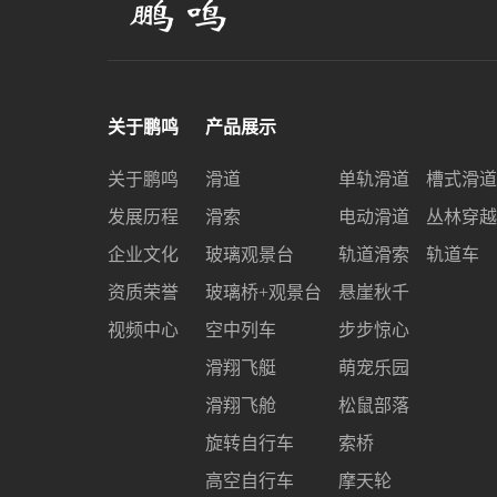
关于鹏鸣
产品展示
关于鹏鸣
滑道
单轨滑道
槽式滑道
发展历程
滑索
电动滑道
丛林穿越
企业文化
玻璃观景台
轨道滑索
轨道车
资质荣誉
玻璃桥+观景台
悬崖秋千
视频中心
空中列车
步步惊心
滑翔飞艇
萌宠乐园
滑翔飞舱
松鼠部落
旋转自行车
索桥
高空自行车
摩天轮