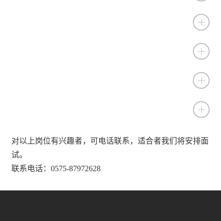
品质部长/检验员
项目负责人
焊工
钣金工
车床工
对以上岗位有兴趣者，可电话联系，适合者我们将安排面
试。
联系电话：0575-87972628