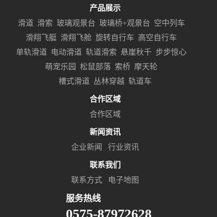
产品展示
滑道
滑索
玻璃观景台
玻璃桥+观景台
空中列车
滑翔飞艇
滑翔飞舱
旋转自行车
高空自行车
单轨滑道
电动滑道
轨道滑索
悬崖秋千
步步惊心
萌宠乐园
松鼠部落
索桥
摩天轮
槽式滑道
丛林穿越
轨道车
合作区域
合作区域
新闻资讯
企业新闻
行业资讯
联系我们
联系方式
电子地图
服务热线
0575-87972628