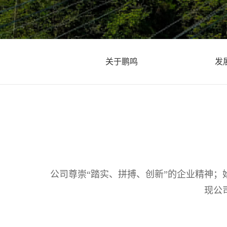
关于鹏鸣
发
公司尊崇“踏实、拼搏、创新”的企业精神；
现公