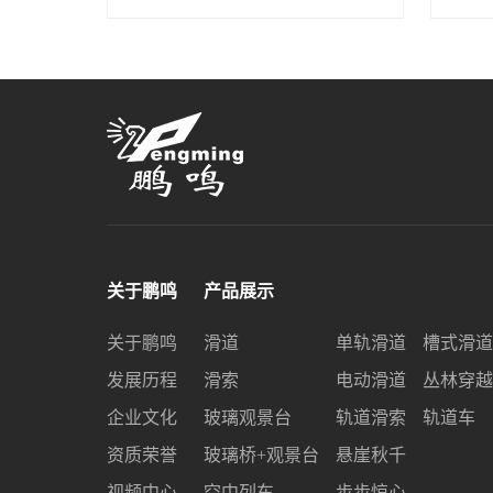
关于鹏鸣
产品展示
关于鹏鸣
滑道
单轨滑道
槽式滑道
发展历程
滑索
电动滑道
丛林穿越
企业文化
玻璃观景台
轨道滑索
轨道车
资质荣誉
玻璃桥+观景台
悬崖秋千
视频中心
空中列车
步步惊心