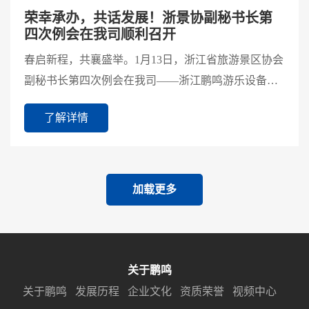
荣幸承办，共话发展！浙景协副秘书长第
四次例会在我司顺利召开
春启新程，共襄盛举。1月13日，浙江省旅游景区协会
副秘书长第四次例会在我司——浙江鹏鸣游乐设备有
限公司成功召开。本次会议由浙景协副秘书长李虹主
了解详情
持，浙景协...
加载更多
关于鹏鸣
关于鹏鸣
发展历程
企业文化
资质荣誉
视频中心