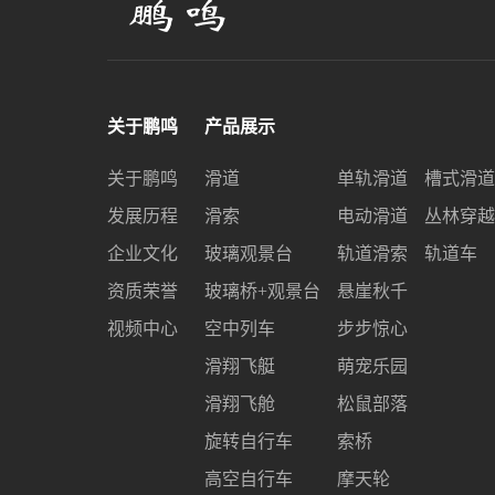
关于鹏鸣
产品展示
关于鹏鸣
滑道
单轨滑道
槽式滑道
发展历程
滑索
电动滑道
丛林穿越
企业文化
玻璃观景台
轨道滑索
轨道车
资质荣誉
玻璃桥+观景台
悬崖秋千
视频中心
空中列车
步步惊心
滑翔飞艇
萌宠乐园
滑翔飞舱
松鼠部落
旋转自行车
索桥
高空自行车
摩天轮