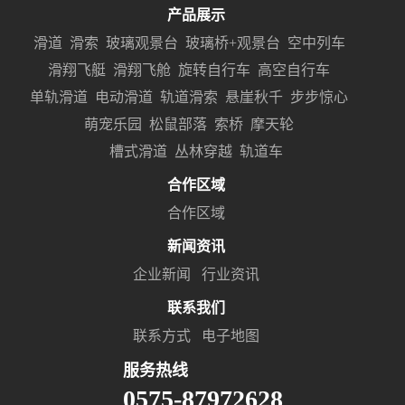
产品展示
滑道
滑索
玻璃观景台
玻璃桥+观景台
空中列车
滑翔飞艇
滑翔飞舱
旋转自行车
高空自行车
单轨滑道
电动滑道
轨道滑索
悬崖秋千
步步惊心
萌宠乐园
松鼠部落
索桥
摩天轮
槽式滑道
丛林穿越
轨道车
合作区域
合作区域
新闻资讯
企业新闻
行业资讯
联系我们
联系方式
电子地图
服务热线
0575-87972628