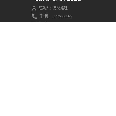
联系人：吴总经理
手 机：13735358668
传 真：0575-87977818
邮 箱：wmx@pengming.com
微信公众号
官方网站
分享至：
Copyright © 2021 浙江鹏鸣游乐设备有限公司. All Rights
Reserved. 网站部分素材来源于网络，如有侵权请联系，立
即删除。
浙ICP备2021040597号-1
浙公网安