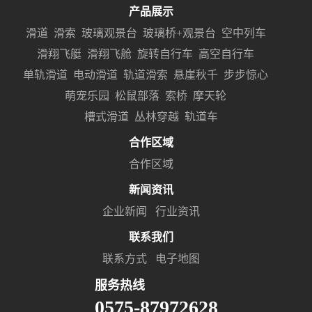
产品展示
滑道
滑索
玻璃观景台
玻璃桥+观景台
空中列车
滑翔飞艇
滑翔飞舱
旋转自行车
高空自行车
单轨滑道
电动滑道
轨道滑索
悬崖秋千
步步惊心
萌宠乐园
松鼠部落
索桥
摩天轮
槽式滑道
丛林穿越
轨道车
合作区域
合作区域
新闻资讯
企业新闻
行业资讯
联系我们
联系方式
电子地图
服务热线
0575-87972628