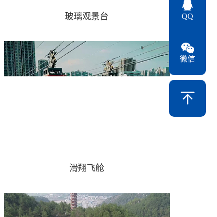
玻璃观景台
QQ
微信
滑翔飞舱