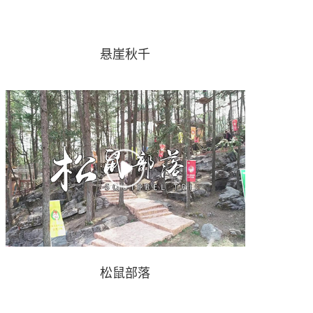
悬崖秋千
松鼠部落