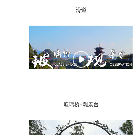
滑道
玻璃桥+观景台