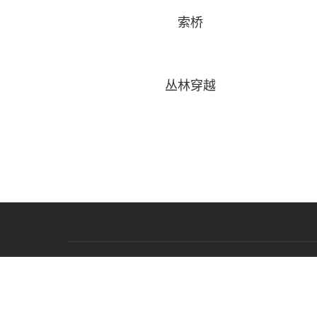
索桥
丛林穿越
关于鹏鸣
产品展示