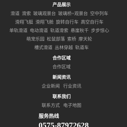
产品展示
滑道
滑索
玻璃观景台
玻璃桥+观景台
空中列车
滑翔飞艇
滑翔飞舱
旋转自行车
高空自行车
单轨滑道
电动滑道
轨道滑索
悬崖秋千
步步惊心
萌宠乐园
松鼠部落
索桥
摩天轮
槽式滑道
丛林穿越
轨道车
合作区域
合作区域
新闻资讯
企业新闻
行业资讯
联系我们
联系方式
电子地图
服务热线
0575-87972628