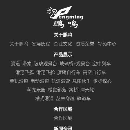
关于鹏鸣
关于鹏鸣
发展历程
企业文化
资质荣誉
视频中心
产品展示
滑道
滑索
玻璃观景台
玻璃桥+观景台
空中列车
滑翔飞艇
滑翔飞舱
旋转自行车
高空自行车
单轨滑道
电动滑道
轨道滑索
悬崖秋千
步步惊心
萌宠乐园
松鼠部落
索桥
摩天轮
槽式滑道
丛林穿越
轨道车
合作区域
合作区域
新闻资讯