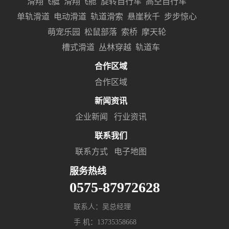
滑翔飞艇
滑翔飞舱
旋转自行车
高空自行车
单轨滑道
电动滑道
轨道滑索
悬崖秋千
步步惊心
萌宠乐园
松鼠部落
索桥
摩天轮
槽式滑道
丛林穿越
轨道车
合作区域
合作区域
新闻资讯
企业新闻
行业资讯
联系我们
联系方式
电子地图
服务热线
0575-87972628
联系人：吴总经理
手 机：13735358668