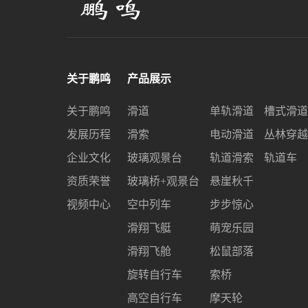
关于鹏鸣
产品展示
关于鹏鸣
滑道
单轨滑道
槽式滑道
发展历程
滑索
电动滑道
丛林穿越
企业文化
玻璃观景台
轨道滑索
轨道车
资质荣誉
玻璃桥+观景台
悬崖秋千
视频中心
空中列车
步步惊心
滑翔飞艇
萌宠乐园
滑翔飞舱
松鼠部落
旋转自行车
索桥
高空自行车
摩天轮