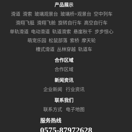
产品展示
滑道
滑索
玻璃观景台
玻璃桥+观景台
空中列车
滑翔飞艇
滑翔飞舱
旋转自行车
高空自行车
单轨滑道
电动滑道
轨道滑索
悬崖秋千
步步惊心
萌宠乐园
松鼠部落
索桥
摩天轮
槽式滑道
丛林穿越
轨道车
合作区域
合作区域
新闻资讯
企业新闻
行业资讯
联系我们
联系方式
电子地图
服务热线
0575-87972628