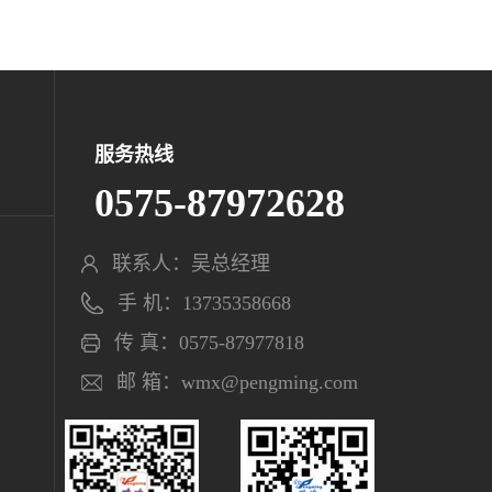
服务热线
0575-87972628
联系人：吴总经理
手 机：13735358668
传 真：0575-87977818
邮 箱：wmx@pengming.com