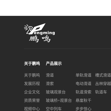
关于鹏鸣
产品展示
关于鹏鸣
滑道
单轨滑道
槽式滑道
发展历程
滑索
电动滑道
丛林穿越
企业文化
玻璃观景台
轨道滑索
轨道车
资质荣誉
玻璃桥+观景台
悬崖秋千
视频中心
空中列车
步步惊心