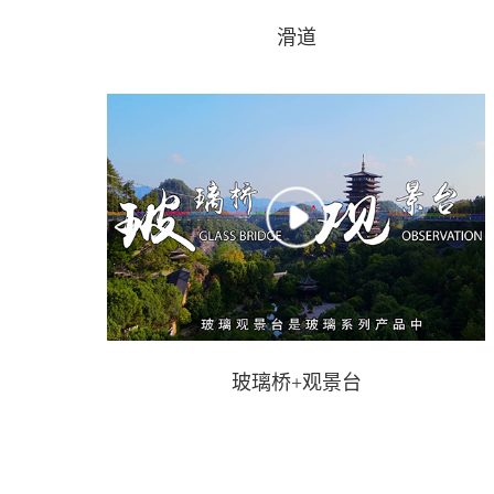
滑道
玻璃桥+观景台