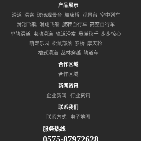
产品展示
滑道
滑索
玻璃观景台
玻璃桥+观景台
空中列车
滑翔飞艇
滑翔飞舱
旋转自行车
高空自行车
单轨滑道
电动滑道
轨道滑索
悬崖秋千
步步惊心
萌宠乐园
松鼠部落
索桥
摩天轮
槽式滑道
丛林穿越
轨道车
合作区域
合作区域
新闻资讯
企业新闻
行业资讯
联系我们
联系方式
电子地图
服务热线
0575-87972628