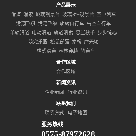
产品展示
滑道
滑索
玻璃观景台
玻璃桥+观景台
空中列车
滑翔飞艇
滑翔飞舱
旋转自行车
高空自行车
单轨滑道
电动滑道
轨道滑索
悬崖秋千
步步惊心
萌宠乐园
松鼠部落
索桥
摩天轮
槽式滑道
丛林穿越
轨道车
合作区域
合作区域
新闻资讯
企业新闻
行业资讯
联系我们
联系方式
电子地图
服务热线
0575-87972628