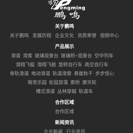
关于鹏鸣
关于鹏鸣
发展历程
企业文化
资质荣誉
视频中心
产品展示
滑道
滑索
玻璃观景台
玻璃桥+观景台
空中列车
滑翔飞艇
滑翔飞舱
旋转自行车
高空自行车
单轨滑道
电动滑道
轨道滑索
悬崖秋千
步步惊心
萌宠乐园
松鼠部落
索桥
摩天轮
槽式滑道
丛林穿越
轨道车
合作区域
合作区域
新闻资讯
企业新闻
行业资讯