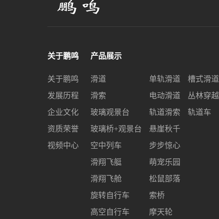
关于鹏鸣
产品展示
关于鹏鸣
滑道
单轨滑道
槽式滑道
发展历程
滑索
电动滑道
丛林穿越
企业文化
玻璃观景台
轨道滑索
轨道车
资质荣誉
玻璃桥+观景台
悬崖秋千
视频中心
空中列车
步步惊心
滑翔飞艇
萌宠乐园
滑翔飞舱
松鼠部落
旋转自行车
索桥
高空自行车
摩天轮