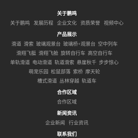
关于鹏鸣
关于鹏鸣
发展历程
企业文化
资质荣誉
视频中心
产品展示
滑道
滑索
玻璃观景台
玻璃桥+观景台
空中列车
滑翔飞艇
滑翔飞舱
旋转自行车
高空自行车
单轨滑道
电动滑道
轨道滑索
悬崖秋千
步步惊心
萌宠乐园
松鼠部落
索桥
摩天轮
槽式滑道
丛林穿越
轨道车
合作区域
合作区域
新闻资讯
企业新闻
行业资讯
联系我们