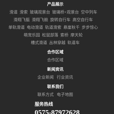
产品展示
滑道
滑索
玻璃观景台
玻璃桥+观景台
空中列车
滑翔飞艇
滑翔飞舱
旋转自行车
高空自行车
单轨滑道
电动滑道
轨道滑索
悬崖秋千
步步惊心
萌宠乐园
松鼠部落
索桥
摩天轮
槽式滑道
丛林穿越
轨道车
合作区域
合作区域
新闻资讯
企业新闻
行业资讯
联系我们
联系方式
电子地图
服务热线
0575-87972628