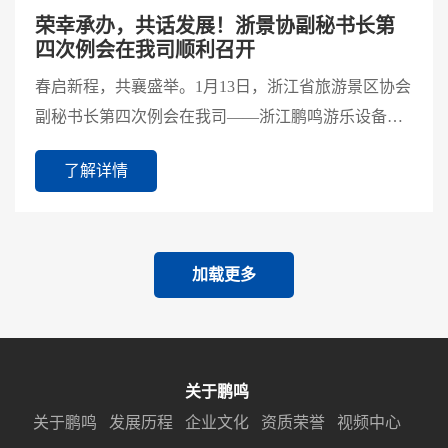
荣幸承办，共话发展！浙景协副秘书长第
四次例会在我司顺利召开
春启新程，共襄盛举。1月13日，浙江省旅游景区协会
副秘书长第四次例会在我司——浙江鹏鸣游乐设备有
限公司成功召开。本次会议由浙景协副秘书长李虹主
了解详情
持，浙景协...
加载更多
关于鹏鸣
关于鹏鸣
发展历程
企业文化
资质荣誉
视频中心