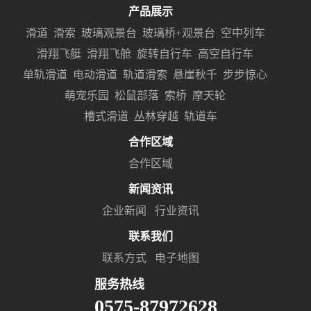
产品展示
滑道
滑索
玻璃观景台
玻璃桥+观景台
空中列车
滑翔飞艇
滑翔飞舱
旋转自行车
高空自行车
单轨滑道
电动滑道
轨道滑索
悬崖秋千
步步惊心
萌宠乐园
松鼠部落
索桥
摩天轮
槽式滑道
丛林穿越
轨道车
合作区域
合作区域
新闻资讯
企业新闻
行业资讯
联系我们
联系方式
电子地图
服务热线
0575-87972628