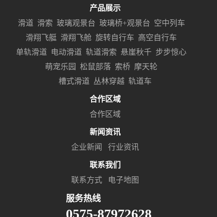
产品展示
滑道
滑索
玻璃观景台
玻璃桥+观景台
空中列车
滑翔飞艇
滑翔飞舱
旋转自行车
高空自行车
单轨滑道
电动滑道
轨道滑索
悬崖秋千
步步惊心
萌宠乐园
松鼠部落
索桥
摩天轮
槽式滑道
丛林穿越
轨道车
合作区域
合作区域
新闻资讯
企业新闻
行业资讯
联系我们
联系方式
电子地图
服务热线
0575-87972628