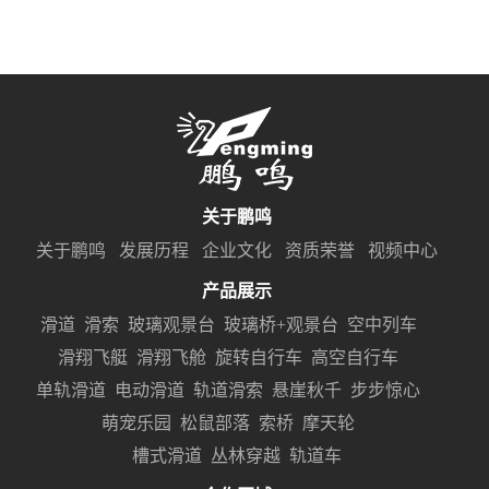
关于鹏鸣
关于鹏鸣
发展历程
企业文化
资质荣誉
视频中心
产品展示
滑道
滑索
玻璃观景台
玻璃桥+观景台
空中列车
滑翔飞艇
滑翔飞舱
旋转自行车
高空自行车
单轨滑道
电动滑道
轨道滑索
悬崖秋千
步步惊心
萌宠乐园
松鼠部落
索桥
摩天轮
槽式滑道
丛林穿越
轨道车