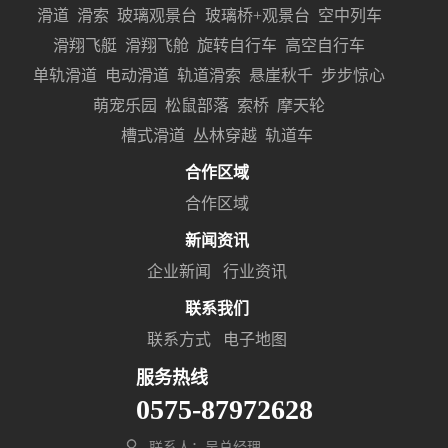
滑道
滑索
玻璃观景台
玻璃桥+观景台
空中列车
滑翔飞艇
滑翔飞舱
旋转自行车
高空自行车
单轨滑道
电动滑道
轨道滑索
悬崖秋千
步步惊心
萌宠乐园
松鼠部落
索桥
摩天轮
槽式滑道
丛林穿越
轨道车
合作区域
合作区域
新闻资讯
企业新闻
行业资讯
联系我们
联系方式
电子地图
服务热线
0575-87972628
联系人：吴总经理