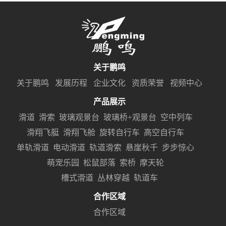
关于鹏鸣
关于鹏鸣
发展历程
企业文化
资质荣誉
视频中心
产品展示
滑道
滑索
玻璃观景台
玻璃桥+观景台
空中列车
滑翔飞艇
滑翔飞舱
旋转自行车
高空自行车
单轨滑道
电动滑道
轨道滑索
悬崖秋千
步步惊心
萌宠乐园
松鼠部落
索桥
摩天轮
槽式滑道
丛林穿越
轨道车
合作区域
合作区域