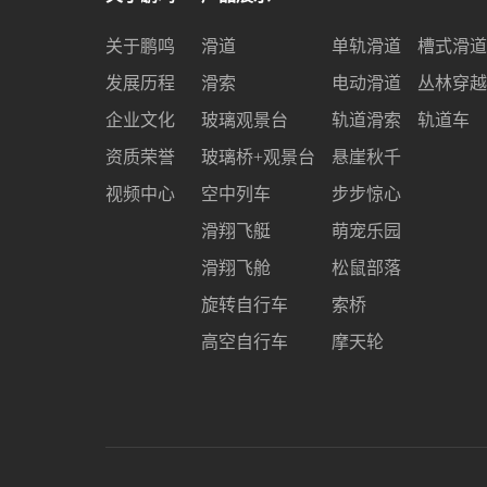
关于鹏鸣
滑道
单轨滑道
槽式滑道
发展历程
滑索
电动滑道
丛林穿越
企业文化
玻璃观景台
轨道滑索
轨道车
资质荣誉
玻璃桥+观景台
悬崖秋千
视频中心
空中列车
步步惊心
滑翔飞艇
萌宠乐园
滑翔飞舱
松鼠部落
旋转自行车
索桥
高空自行车
摩天轮