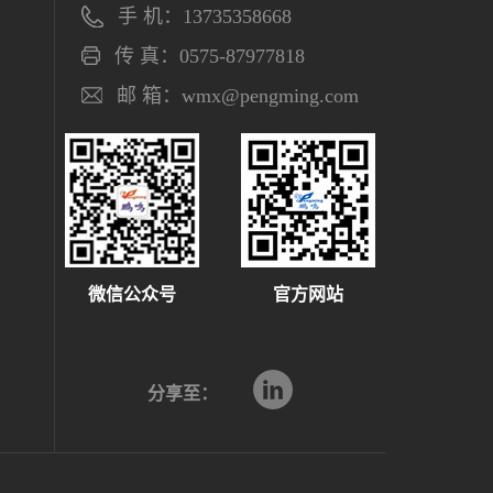
手 机：13735358668
传 真：0575-87977818
邮 箱：wmx@pengming.com
微信公众号
官方网站
分享至：