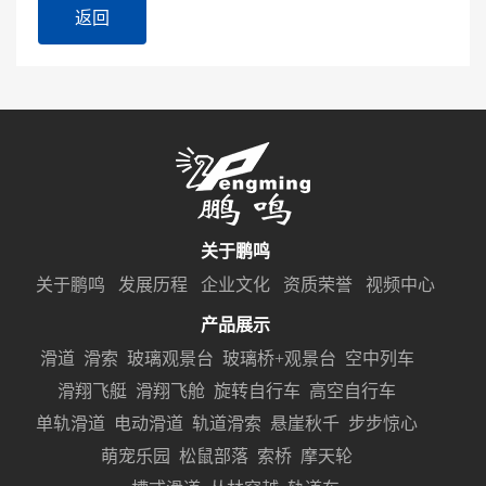
返回
关于鹏鸣
关于鹏鸣
发展历程
企业文化
资质荣誉
视频中心
产品展示
滑道
滑索
玻璃观景台
玻璃桥+观景台
空中列车
滑翔飞艇
滑翔飞舱
旋转自行车
高空自行车
单轨滑道
电动滑道
轨道滑索
悬崖秋千
步步惊心
萌宠乐园
松鼠部落
索桥
摩天轮