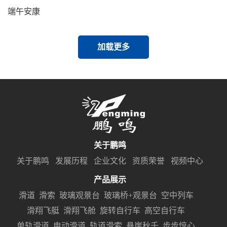
端午安康
加载更多
关于鹏鸣
关于鹏鸣
发展历程
企业文化
资质荣誉
视频中心
产品展示
滑道
滑索
玻璃观景台
玻璃桥+观景台
空中列车
滑翔飞艇
滑翔飞舱
旋转自行车
高空自行车
单轨滑道
电动滑道
轨道滑索
悬崖秋千
步步惊心