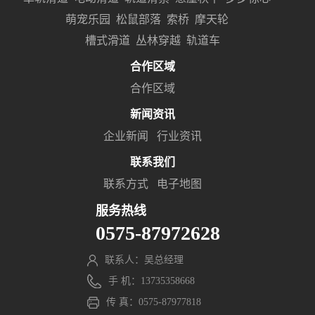
萌宠乐园
松鼠部落
索桥
摩天轮
槽式滑道
丛林穿越
轨道车
合作区域
合作区域
新闻资讯
企业新闻
行业资讯
联系我们
联系方式
电子地图
服务热线
0575-87972628
联系人：吴总经理
手 机：13735358668
传 真：0575-87977818