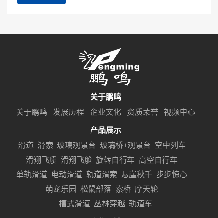
关于鹏鸣
关于鹏鸣
发展历程
企业文化
资质荣誉
视频中心
产品展示
滑道
滑索
玻璃观景台
玻璃桥+观景台
空中列车
滑翔飞艇
滑翔飞舱
旋转自行车
高空自行车
单轨滑道
电动滑道
轨道滑索
悬崖秋千
步步惊心
萌宠乐园
松鼠部落
索桥
摩天轮
槽式滑道
丛林穿越
轨道车