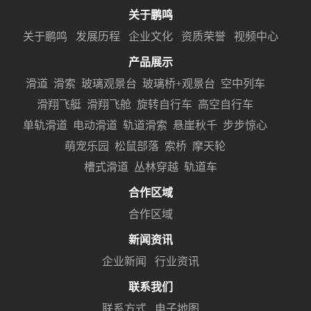
关于鹏鸣
关于鹏鸣
发展历程
企业文化
资质荣誉
视频中心
产品展示
滑道
滑索
玻璃观景台
玻璃桥+观景台
空中列车
滑翔飞艇
滑翔飞舱
旋转自行车
高空自行车
单轨滑道
电动滑道
轨道滑索
悬崖秋千
步步惊心
萌宠乐园
松鼠部落
索桥
摩天轮
槽式滑道
丛林穿越
轨道车
合作区域
合作区域
新闻资讯
企业新闻
行业资讯
联系我们
联系方式
电子地图