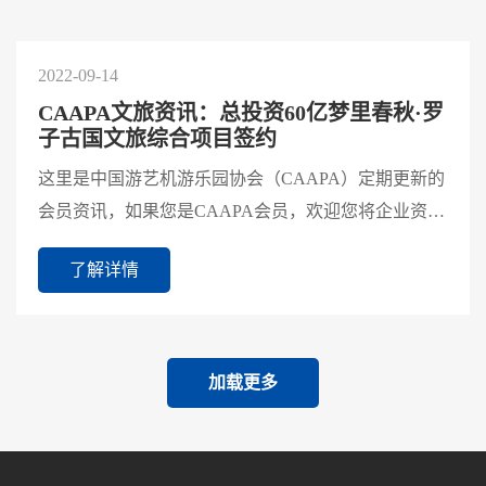
2022-09-14
CAAPA文旅资讯：总投资60亿梦里春秋·罗
子古国文旅综合项目签约
这里是中国游艺机游乐园协会（CAAPA）定期更新的
会员资讯，如果您是CAAPA会员，欢迎您将企业资讯
发送至CAAPA宣传部微信（18810272514）进行投
了解详情
稿；如果您想成为CA...
加载更多