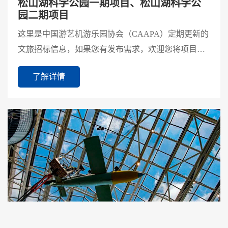
松山湖科学公园一期项目、松山湖科学公
园二期项目
这里是中国游艺机游乐园协会（CAAPA）定期更新的
文旅招标信息，如果您有发布需求，欢迎您将项目招
标信息发送至CAAPA宣传部微信（18810272514）进
了解详情
行投稿。点此了...