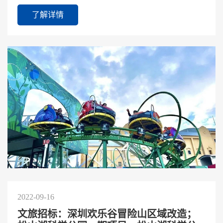
发送至CAAPA宣传部微信（18810272514）进行投
了解详情
稿；如果您想成为CA...
2022-09-16
文旅招标：深圳欢乐谷冒险山区域改造；