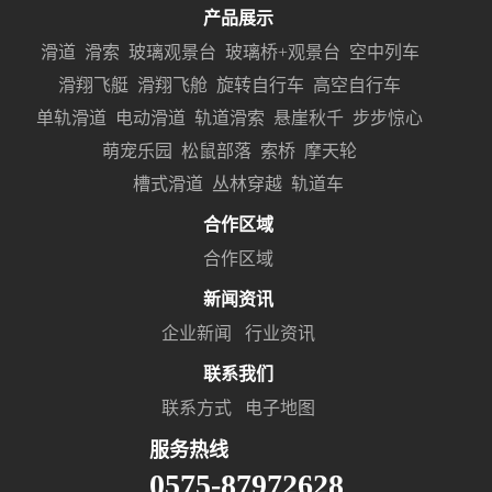
产品展示
滑道
滑索
玻璃观景台
玻璃桥+观景台
空中列车
滑翔飞艇
滑翔飞舱
旋转自行车
高空自行车
单轨滑道
电动滑道
轨道滑索
悬崖秋千
步步惊心
萌宠乐园
松鼠部落
索桥
摩天轮
槽式滑道
丛林穿越
轨道车
合作区域
合作区域
新闻资讯
企业新闻
行业资讯
联系我们
联系方式
电子地图
服务热线
0575-87972628