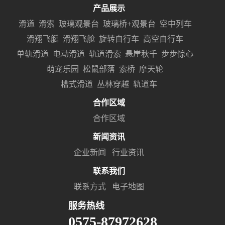
产品展示
滑道
滑索
玻璃观景台
玻璃桥+观景台
空中列车
滑翔飞艇
滑翔飞舱
旋转自行车
高空自行车
单轨滑道
电动滑道
轨道滑索
悬崖秋千
步步惊心
萌宠乐园
松鼠部落
索桥
摩天轮
槽式滑道
丛林穿越
轨道车
合作区域
合作区域
新闻资讯
企业新闻
行业资讯
联系我们
联系方式
电子地图
服务热线
0575-87972628