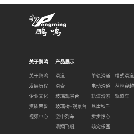
关于鹏鸣
产品展示
关于鹏鸣
滑道
单轨滑道
槽式滑道
发展历程
滑索
电动滑道
丛林穿越
企业文化
玻璃观景台
轨道滑索
轨道车
资质荣誉
玻璃桥+观景台
悬崖秋千
视频中心
空中列车
步步惊心
滑翔飞艇
萌宠乐园