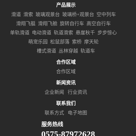
产品展示
滑道
滑索
玻璃观景台
玻璃桥+观景台
空中列车
滑翔飞艇
滑翔飞舱
旋转自行车
高空自行车
单轨滑道
电动滑道
轨道滑索
悬崖秋千
步步惊心
萌宠乐园
松鼠部落
索桥
摩天轮
槽式滑道
丛林穿越
轨道车
合作区域
合作区域
新闻资讯
企业新闻
行业资讯
联系我们
联系方式
电子地图
服务热线
0575-87972628