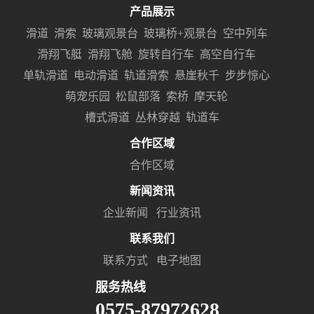
产品展示
滑道
滑索
玻璃观景台
玻璃桥+观景台
空中列车
滑翔飞艇
滑翔飞舱
旋转自行车
高空自行车
单轨滑道
电动滑道
轨道滑索
悬崖秋千
步步惊心
萌宠乐园
松鼠部落
索桥
摩天轮
槽式滑道
丛林穿越
轨道车
合作区域
合作区域
新闻资讯
企业新闻
行业资讯
联系我们
联系方式
电子地图
服务热线
0575-87972628