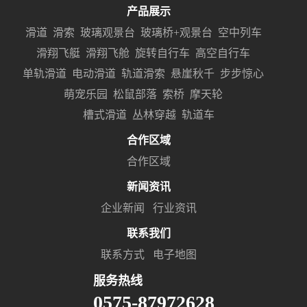
产品展示
滑道
滑索
玻璃观景台
玻璃桥+观景台
空中列车
滑翔飞艇
滑翔飞舱
旋转自行车
高空自行车
单轨滑道
电动滑道
轨道滑索
悬崖秋千
步步惊心
萌宠乐园
松鼠部落
索桥
摩天轮
槽式滑道
丛林穿越
轨道车
合作区域
合作区域
新闻资讯
企业新闻
行业资讯
联系我们
联系方式
电子地图
服务热线
0575-87972628