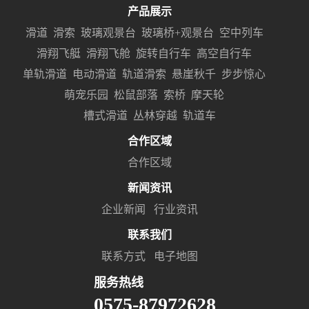
产品展示
滑道
滑索
玻璃观景台
玻璃桥+观景台
空中列车
滑翔飞艇
滑翔飞舱
旋转自行车
高空自行车
单轨滑道
电动滑道
轨道滑索
悬崖秋千
步步惊心
萌宠乐园
松鼠部落
索桥
摩天轮
槽式滑道
丛林穿越
轨道车
合作区域
合作区域
新闻资讯
企业新闻
行业资讯
联系我们
联系方式
电子地图
服务热线
0575-87972628