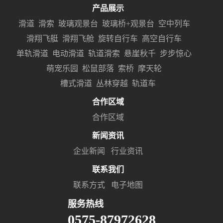
产品展示
滑道
滑索
玻璃观景台
玻璃桥+观景台
空中列车
滑翔飞艇
滑翔飞舱
旋转自行车
高空自行车
单轨滑道
电动滑道
轨道滑索
悬崖秋千
步步惊心
萌宠乐园
松鼠部落
索桥
摩天轮
槽式滑道
丛林穿越
轨道车
合作区域
合作区域
新闻资讯
企业新闻
行业资讯
联系我们
联系方式
电子地图
服务热线
0575-87972628