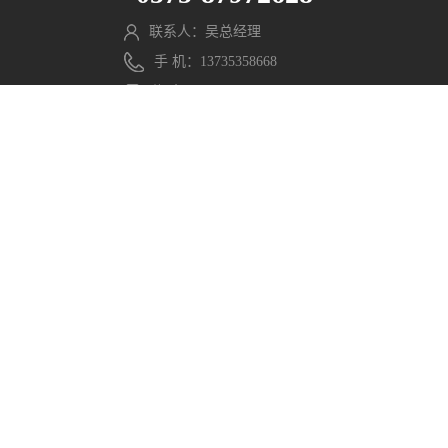
联系人：吴总经理
手 机：13735358668
传 真：0575-87977818
邮 箱：wmx@pengming.com
微信公众号
官方网站
分享至：
Copyright © 2021 浙江鹏鸣游乐设备有限公司. All Rights
Reserved. 网站部分素材来源于网络，如有侵权请联系，立
即删除。
浙ICP备2021040597号-1
浙公网安