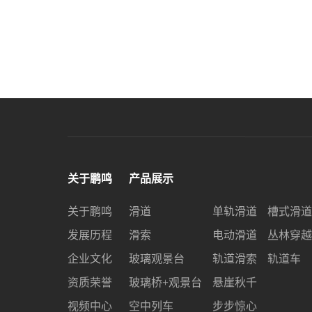
关于鹏鸣
产品展示
关于鹏鸣
滑道
单轨滑道
槽式滑道
发展历程
滑索
电动滑道
丛林穿越
企业文化
玻璃观景台
轨道滑索
轨道车
资质荣誉
玻璃桥+观景台
悬崖秋千
视频中心
空中列车
步步惊心