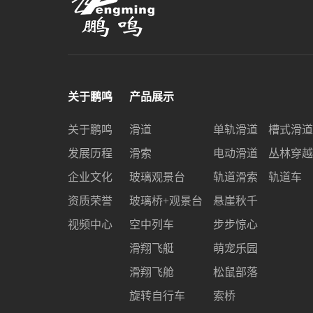
关于鹏鸣
产品展示
关于鹏鸣
滑道
单轨滑道
槽式滑道
发展历程
滑索
电动滑道
丛林穿越
企业文化
玻璃观景台
轨道滑索
轨道车
资质荣誉
玻璃桥+观景台
悬崖秋千
视频中心
空中列车
步步惊心
滑翔飞艇
萌宠乐园
滑翔飞舱
松鼠部落
旋转自行车
索桥