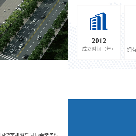
职能与业务分布： 公司配
伍、完善的售后服务，目前
省辖区的景区及游乐园。
2012
成立时间（年）
拥
中国游艺机游乐园协会常务理