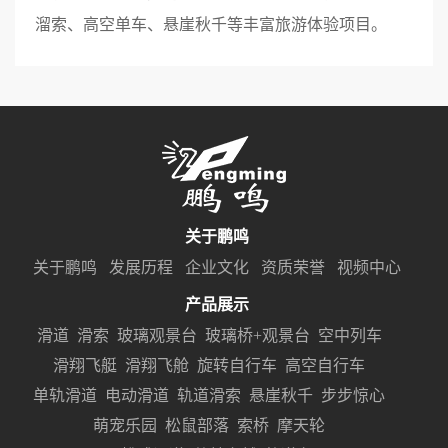
溜索、高空单车、悬崖秋千等丰富旅游体验项目。
关于鹏鸣
关于鹏鸣
发展历程
企业文化
资质荣誉
视频中心
产品展示
滑道
滑索
玻璃观景台
玻璃桥+观景台
空中列车
滑翔飞艇
滑翔飞舱
旋转自行车
高空自行车
单轨滑道
电动滑道
轨道滑索
悬崖秋千
步步惊心
萌宠乐园
松鼠部落
索桥
摩天轮