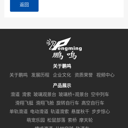
返回
关于鹏鸣
关于鹏鸣
发展历程
企业文化
资质荣誉
视频中心
产品展示
滑道
滑索
玻璃观景台
玻璃桥+观景台
空中列车
滑翔飞艇
滑翔飞舱
旋转自行车
高空自行车
单轨滑道
电动滑道
轨道滑索
悬崖秋千
步步惊心
萌宠乐园
松鼠部落
索桥
摩天轮