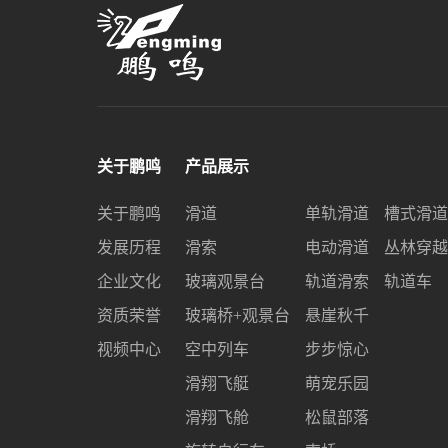
关于鹏鸣
产品展示
关于鹏鸣
滑道
单轨滑道
槽式滑道
发展历程
滑索
电动滑道
丛林穿越
企业文化
玻璃观景台
轨道滑索
轨道车
资质荣誉
玻璃桥+观景台
悬崖秋千
视频中心
空中列车
步步惊心
滑翔飞艇
萌宠乐园
滑翔飞舱
松鼠部落