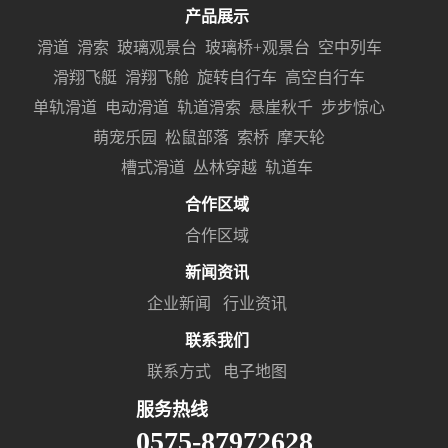
产品展示
滑道
滑索
玻璃观景台
玻璃桥+观景台
空中列车
滑翔飞艇
滑翔飞舱
旋转自行车
高空自行车
单轨滑道
电动滑道
轨道滑索
悬崖秋千
步步惊心
萌宠乐园
松鼠部落
索桥
摩天轮
槽式滑道
丛林穿越
轨道车
合作区域
合作区域
新闻资讯
企业新闻
行业资讯
联系我们
联系方式
电子地图
服务热线
0575-87972628