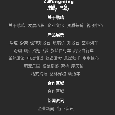
关于鹏鸣
关于鹏鸣
发展历程
企业文化
资质荣誉
视频中心
产品展示
滑道
滑索
玻璃观景台
玻璃桥+观景台
空中列车
滑翔飞艇
滑翔飞舱
旋转自行车
高空自行车
单轨滑道
电动滑道
轨道滑索
悬崖秋千
步步惊心
萌宠乐园
松鼠部落
索桥
摩天轮
槽式滑道
丛林穿越
轨道车
合作区域
合作区域
新闻资讯
企业新闻
行业资讯